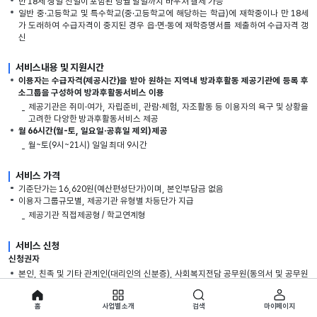
만 18세 생일 전일이 포함된 당월 말일까지 바우처 결제 가능
일반 중·고등학교 및 특수학교(중·고등학교에 해당하는 학급)에 재학중이나 만 18세
가 도래하여 수급자격이 중지된 경우 읍·면·동에 재학증명서를 제출하여 수급자격 갱
신
서비스내용 및 지원시간
이용자는 수급자격(제공시간)을 받아 원하는 지역내 방과후활동 제공기관에 등록 후
소그룹을 구성하여 방과후활동서비스 이용
제공기관은 취미·여가, 자립준비, 관람·체험, 자조활동 등 이용자의 욕구 및 상황을
고려한 다양한 방과후활동서비스 제공
월 66시간(월-토, 일요일·공휴일 제외) 제공
월~토(9시~21시) 일일 최대 9시간
서비스 가격
기준단가는 16,620원(예산편성단가)이며, 본인부담금 없음
이용자 그룹규모별, 제공기관 유형별 차등단가 지급
제공기관 직접제공형 / 학교연계형
서비스 신청
신청권자
본인, 친족 및 기타 관계인(대리인의 신분증), 사회복지전담 공무원(동의서 및 공무원
신분증), 지역 발달장애인지원센터 소속 직원(동의서 및 직원증)
홈
사업별 소개
검색
마이페이지
신청서 제출 장소