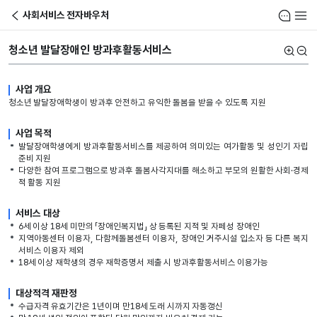
사회서비스 전자바우처
이전
알림함
전체
청소년 발달장애인
방과후활동서비스
크게
작게
사업 개요
청소년 발달장애학생이 방과후 안전하고 유익한 돌봄을 받을 수 있도록 지원
사업 목적
발달장애학생에게 방과후활동서비스를 제공하여 의미있는 여가활동 및 성인기 자립
준비 지원
다양한 참여 프로그램으로 방과후 돌봄사각지대를 해소하고 부모의 원활한 사회·경제
적 활동 지원
서비스 대상
6세 이상 18세 미만의 「장애인복지법」 상 등록된 지적 및 자페성 장애인
지역아동센터 이용자, 다함께돌봄센터 이용자, 장애인 거주시설 입소자 등 다른 복지
서비스 이용자 제외
18세 이상 재학생의 경우 재학증명서 제출 시 방과후활동서비스 이용가능
대상적격 재판정
수급자격 유효기간은 1년이며 만18세 도래 시까지 자동갱신