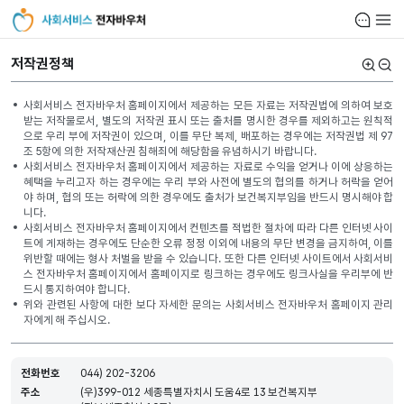
사회서비스
알림함
전체
전자바우처
저작권정책
크게
작게
사회서비스 전자바우처 홈페이지에서 제공하는 모든 자료는 저작권법에 의하여 보호
받는 저작물로서, 별도의 저작권 표시 또는 출처를 명시한 경우를 제외하고는 원칙적
으로 우리 부에 저작권이 있으며, 이를 무단 복제, 배포하는 경우에는 저작권법 제 97
조 5항에 의한 저작재산권 침해죄에 해당함을 유념하시기 바랍니다.
사회서비스 전자바우처 홈페이지에서 제공하는 자료로 수익을 얻거나 이에 상응하는
혜택을 누리고자 하는 경우에는 우리 부와 사전에 별도의 협의를 하거나 허락을 얻어
야 하며, 협의 또는 허락에 의한 경우에도 출처가 보건복지부임을 반드시 명시해야 합
니다.
사회서비스 전자바우처 홈페이지에서 컨텐츠를 적법한 절차에 따라 다른 인터넷 사이
트에 게재하는 경우에도 단순한 오류 정정 이외에 내용의 무단 변경을 금지하여, 이를
위반할 때에는 형사 처벌을 받을 수 있습니다. 또한 다른 인터넷 사이트에서 사회서비
스 전자바우처 홈페이지에서 홈페이지로 링크하는 경우에도 링크사실을 우리부에 반
드시 통지하여야 합니다.
위와 관련된 사항에 대한 보다 자세한 문의는 사회서비스 전자바우처 홈페이지 관리
자에게 해 주십시오.
전화번호
044) 202-3206
주소
(우)399-012 세종특별자치시 도움4로 13 보건복지부