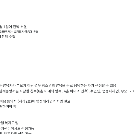
월 1일에 전액 소멸
 취소 바우처는 복원되지 않음에 유의
 전액 소멸
 주양육자가 부모가 아닌 경우 청소년의 양육을 주로 담당하는 자가 신청할 수 있음
관계증명서를 지참한 친족(8촌 이내의 혈족, 4촌 이내의 인척), 후견인, 법정대리인, 부모,
 이용 동의서’(서식2호)에 법정대리인의 서명 필요
제출하여야 함
일 복지로 앱
정복지센터에서도 신청가능
매, 배우자만 신청 가능