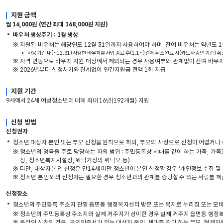
지원 금액
월 14,000원 (연간 최대 168,000원 지원)
바우처 생성주기 : 1월 생성
※
지원된 바우처는 해당연도 12월 31일까지 사용하여야 하며, 잔여 바우처는 익년도 1
사용 기간 내(~12.31) 사용한 바우처를 사업 종료 후(1.1~) 결제 취소 완료 시(카드사 승인 기준)
※
자격 변동으로 바우처 지원 대상에서 제외되는 경우 사용여부와 관계없이 잔여 바우처
※
2026년부터 신청시기와 관계없이 연간지원금 전액 1회 지급
지원 기간
9세에서 24세 여성청소년에 대해 최대 16년(192개월) 지원
신청 방법
신청권자
청소년 대상자 본인 또는 부모 신청을 원칙으로 하되, 부모의 사정으로 신청이 어렵거나
※
청소년의 양육을 주로 담당하는 자의 범위 : 주민등록상 세대를 같이 하는 가족, 가족
장, 청소년복지시설장, 위탁가정의 위탁모 등)
※
다만, 대상자 본인 신청은 만14세 미만 청소년이 본인 신청할 경우 ‘개인정보 수집 및
※
청소년 본인 외의 신청자는 필요한 경우 청소년과의 관계를 증빙할 수 있는 서류를 
신청장소
청소년의 주민등록 주소지 관할 읍면동 행정복지센터 방문 또는 복지로 누리집 또는 모바
※
청소년의 주민등록상 주소지와 실제 거주지가 상이한 경우 실제 거주지 읍면동 행
※
온라인 신청의 경우, 공인인증서가 있는 대상자 본인, 세대를 같이 하는 부모, 형제자