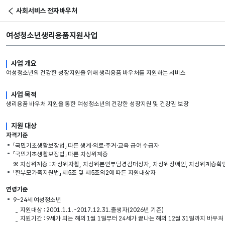
사회서비스 전자바우처
이전
여성청소년
생리용품지원사업
사업 개요
여성청소년의 건강한 성장지원을 위해 생리용품 바우처를 지원하는 서비스
사업 목적
생리용품 바우처 지원을 통한 여성청소년의 건강한 성장지원 및 건강권 보장
지원 대상
자격기준
「국민기초생활보장법」 따른 생계·의료·주거·교육 급여 수급자
「국민기초생활보장법」 따른 차상위계층
※
차상위계층 : 차상위자활, 차상위본인부담경감대상자, 차상위장애인, 차상위계층확
「한부모가족지원법」 제5조 및 제5조의2에 따른 지원대상자
연령기준
9~24세 여성청소년
지원대상 : 2001.1.1.~2017.12.31.출생자(2026년 기준)
지원기간 : 9세가 되는 해의 1월 1일부터 24세가 끝나는 해의 12월 31일까지 바우처